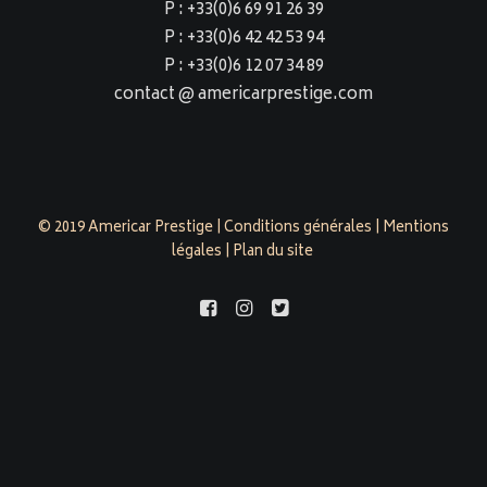
P : +33(0)6 69 91 26 39
P : +33(0)6 42 42 53 94
P : +33(0)6 12 07 34 89
contact @ americarprestige.com
© 2019 Americar Prestige |
Conditions générales
|
Mentions
légales
|
Plan du site
americarprestige.com est évalué 4,9/5 par 158 clients sur
Google Business Profile