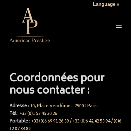
Language »
LA SOCIÉTÉ
LES VÉHICULES
TARIFS
SERVICES
ACTUALITÉS
NOUS CONTACTER
Coordonnées pour
nous contacter :
Adresse
: 10, Place Vendôme – 75001 Paris
Tél
: +33 (0)1 53 45 30 26
Portable
: +33 (0)6 69 91 26 39 / +33 (0)6 42 42 53 94 / (0)6
12 07 34 89