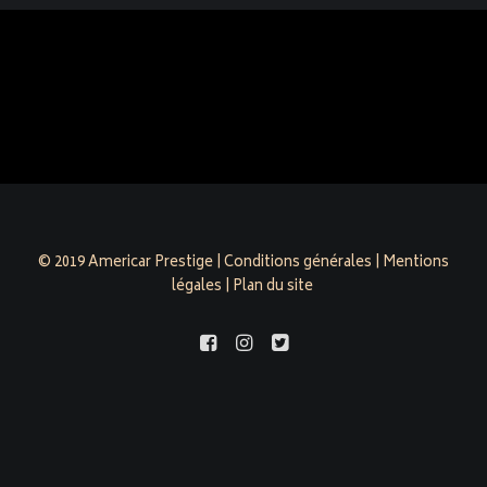
© 2019 Americar Prestige |
Conditions générales
|
Mentions
légales
|
Plan du site
americarprestige.com est évalué 4,9/5 par 158 clients sur
Google Business Profile