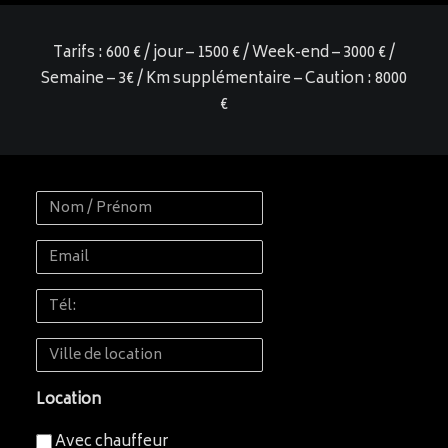
Tarifs : 600 € / jour – 1500 € / Week-end – 3000 € /
Semaine – 3€ / Km supplémentaire – Caution : 8000
€
Nom
/
Email
Prénom
Tél:
Ville
de
Location
location
Avec chauffeur