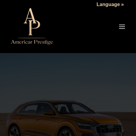
Language »
LA SOCIÉTÉ
LES VÉHICULES
TARIFS
SERVICES
ACTUALITÉS
NOUS CONTACTER