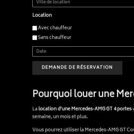
Ville
de
Location
location
Avec chauffeur
Sans chauffeur
Date
Pourquoi louer une Me
La
location d’une Mercedes-AMG GT 4 portes
v
semaine, un mois et plus.
Vous pourrez utiliser la Mercedes-AMG GT Cou