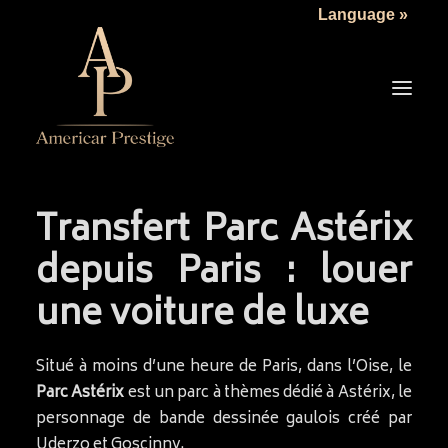
Language »
Transfert Parc Astérix
LA SOCIÉTÉ
depuis Paris : louer
LES VÉHICULES
une voiture de luxe
TARIFS
SERVICES
Situé à moins d’une heure de Paris, dans l’Oise, le
ACTUALITÉS
Parc Astérix
est un parc à thèmes dédié à Astérix, le
NOUS CONTACTER
personnage de bande dessinée gaulois créé par
Uderzo et Goscinny.