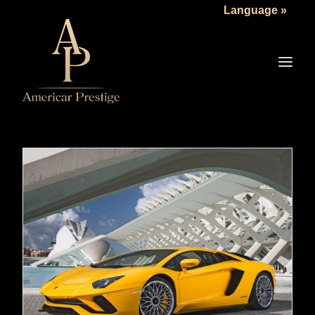
Language »
LA SOCIÉTÉ
LES VÉHICULES
TARIFS
SERVICES
ACTUALITÉS
NOUS CONTACTER
READ MORE