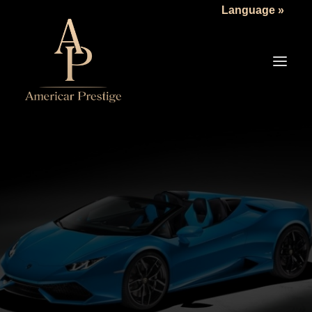
Language »
LA SOCIÉTÉ
LES VÉHICULES
TARIFS
SERVICES
ACTUALITÉS
NOUS CONTACTER