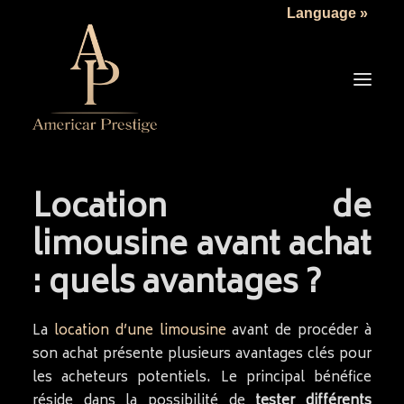
Language »
Location de
LA SOCIÉTÉ
limousine avant achat
LES VÉHICULES
: quels avantages ?
TARIFS
SERVICES
La
location d’une limousine
avant de procéder à
ACTUALITÉS
son achat présente plusieurs avantages clés pour
NOUS CONTACTER
les acheteurs potentiels. Le principal bénéfice
réside dans la possibilité de
tester différents