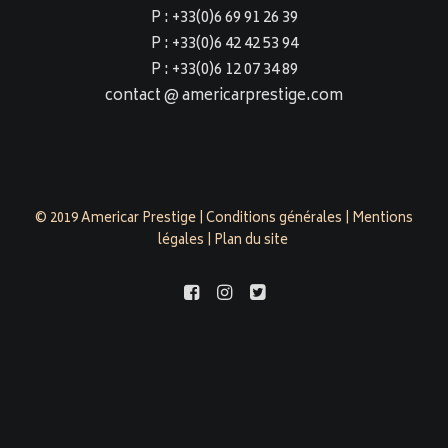
P : +33(0)6 69 91 26 39
P : +33(0)6 42 42 53 94
P : +33(0)6 12 07 34 89
contact @ americarprestige.com
© 2019 Americar Prestige |
Conditions générales
|
Mentions
légales
|
Plan du site
americarprestige.com est évalué 4,9/5 par 158 clients sur
Google Business Profile