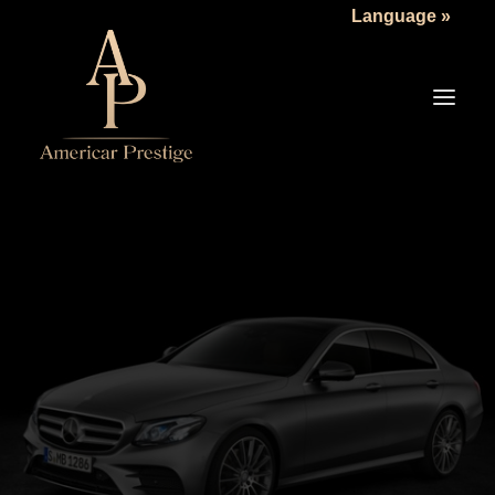
Language »
LA SOCIÉTÉ
LES VÉHICULES
TARIFS
SERVICES
ACTUALITÉS
NOUS CONTACTER