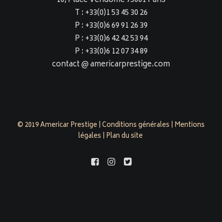
10, Place Vendôme 75001 Paris
T : +33(0)1 53 45 30 26
P : +33(0)6 69 91 26 39
P : +33(0)6 42 42 53 94
P : +33(0)6 12 07 34 89
contact @ americarprestige.com
© 2019 Americar Prestige |
Conditions générales
|
Mentions
légales
|
Plan du site
americarprestige.com est évalué 4,9/5 par 158 clients sur
Google Business Profile