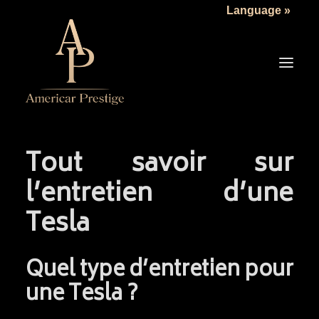
Language »
Tout savoir sur
LA SOCIÉTÉ
l’entretien d’une
LES VÉHICULES
Tesla
TARIFS
SERVICES
Quel type d’entretien pour
ACTUALITÉS
une Tesla ?
NOUS CONTACTER