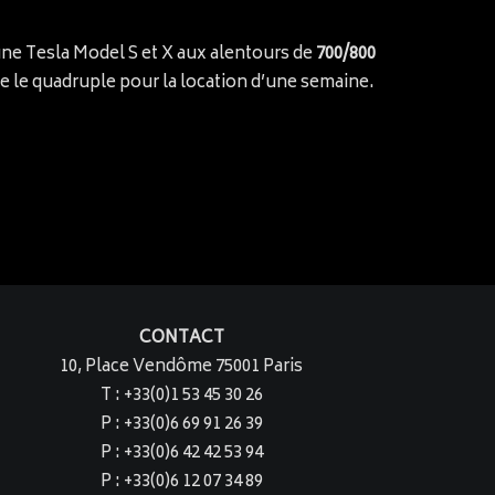
une Tesla Model S et X aux alentours de
700/800
ire le quadruple pour la location d’une semaine.
CONTACT
10, Place Vendôme 75001 Paris
T : +33(0)1 53 45 30 26
P : +33(0)6 69 91 26 39
P : +33(0)6 42 42 53 94
P : +33(0)6 12 07 34 89