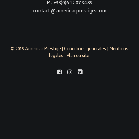
P : +33(0)6 12 07 34 89
contact @ americarprestige.com
© 2019 Americar Prestige |
Conditions générales
|
Mentions
légales
|
Plan du site
americarprestige.com est évalué 4,9/5 par 158 clients sur
Google Business Profile