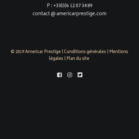
P : +33(0)6 12 07 34 89
contact @ americarprestige.com
© 2019 Americar Prestige |
Conditions générales
|
Mentions
légales
|
Plan du site
americarprestige.com est évalué 4,9/5 par 158 clients sur
Google Business Profile