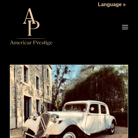
Language »
LA SOCIÉTÉ
LES VÉHICULES
TARIFS
SERVICES
ACTUALITÉS
NOUS CONTACTER
READ MORE