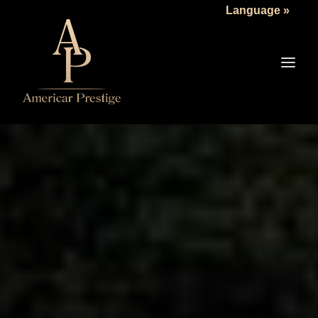
Language »
LA SOCIÉTÉ
LES VÉHICULES
TARIFS
SERVICES
ACTUALITÉS
NOUS CONTACTER