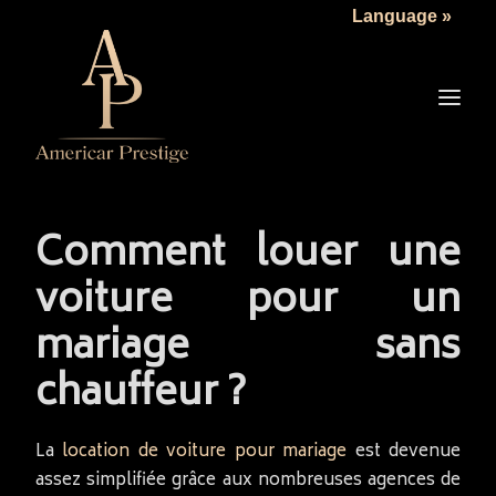
Language »
LA SOCIÉTÉ
LES VÉHICULES
TARIFS
SERVICES
ACTUALITÉS
Comment louer une
NOUS CONTACTER
voiture pour un
mariage sans
chauffeur ?
La
location de voiture pour mariage
est devenue
assez simplifiée grâce aux nombreuses agences de