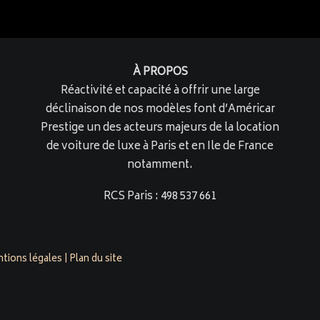
À PROPOS
Réactivité et capacité à offrir une large
déclinaison de nos modèles font d’Américar
Prestige un des acteurs majeurs de la location
de voiture de luxe à Paris et en Ile de France
notamment.
RCS Paris : 498 537 661
tions légales
|
Plan du site
restige.com est évalué 4,9/5 par 158 clients sur
Google Busine