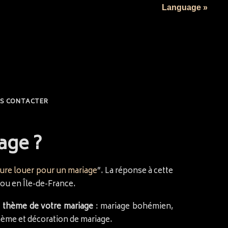
Language »
S CONTACTER
age ?
ture louer pour un mariage
”. La réponse à cette
 ou en Île-de-France.
e
thème de votre mariage
: mariage bohémien,
thème et décoration de mariage.