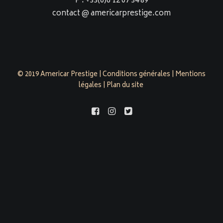
P : +33(0)6 12 07 34 89
contact @ americarprestige.com
© 2019 Americar Prestige |
Conditions générales
|
Mentions
légales
|
Plan du site
americarprestige.com est évalué 4,9/5 par 158 clients sur
Google Business Profile