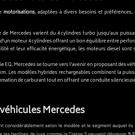
de
motorisations
, adaptées à divers besoins et préférences,
 de Mercedes varient du 4 cylindres turbo jusqu’aux puiss
’un moteur 4 cylindres offrant un bon équilibre entre perfor
lité et leur efficacité énergétique, les moteurs diesel son
érie EQ, Mercedes se tourne vers l’avenir en proposant des v
 km. Les modèles hybrides rechargeables combinent la puissa
mmation de carburant tout en offrant une conduite silencieus
 véhicules Mercedes
nt considérablement selon le modèle et le segment auquel ils 
ue les berlines de luxe comme la Classe S peuvent dépasser
5,