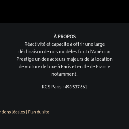
À PROPOS
Réactivité et capacité à offrir une large
déclinaison de nos modèles font d’Américar
Prestige un des acteurs majeurs de la location
de voiture de luxe à Paris et en Ile de France
notamment.
RCS Paris : 498 537 661
tions légales
|
Plan du site
restige.com est évalué 4,9/5 par 158 clients sur
Google Busine