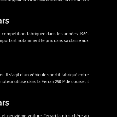
éveloppait environ 300 chevaux, la Ferrari 275
ars
 de compétition fabriquée dans les années 1960.
emportant notamment le prix dans sa classe aux
s. Il s’agit d’un véhicule sportif fabriqué entre
teur utilisé dans la Ferrari 250 P de course, il
ars
et neuvième voiture Ferrari la plus chère au