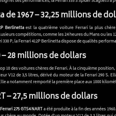
sign et ses performances, la Ferrari 335 S Spider Scaglietti a p
ta de 1967 – 32,25 millions de dol
2P Berlinetta
est la quatrième voiture Ferrari la plus chèr
plusieurs compétitions, comme les 24 heures du Mans ou les 
rari 330 P, la Ferrari 412P Berlinetta dispose de qualités perfor
 – 28 millions de dollars
op 10 des voitures chères de Ferrari. À la cinquième position
eur V12 de 3,5 litres, dérivé du moteur de la Ferrari 290 S. El
Elle a notamment remporté la première place aux 1000 kilomè
T – 27,5 millions de dollars
a
Ferrari 275 GTS4 NART
a été produite à la fin des années 1960