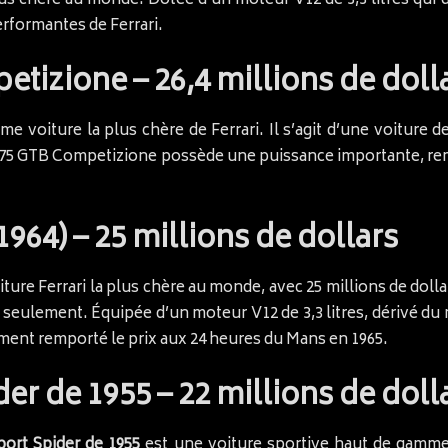
lus chère au monde. Dotée d’un moteur V12 de 3,3 litres qui d
erformantes de Ferrari.
etizione – 26,4 millions de doll
ème voiture la plus chère de Ferrari. Il s’agit d’une voiture
ri 275 GTB Competizione possède une puissance importante, r
1964) – 25 millions de dollars
ture Ferrari la plus chère au monde, avec 25 millions de dollar
seulement. Équipée d’un moteur V12 de 3,3 litres, dérivé du mo
ment remporté le prix aux 24 heures du Mans en 1965.
der de 1955 – 22 millions de doll
Sport Spider de 1955
est une voiture sportive haut de gamme 