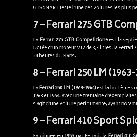
GTS4 NART est la sixième voiture Ferrari la p
GTS4 NART reste l’une des voitures les plus p
7 – Ferrari 275 GTB Comp
La
Ferrari 275 GTB Competizione
est la septi
Dotée d’un moteur V12 de 3,3 litres, la Ferra
24 heures du Mans.
8 – Ferrari 250 LM (1963-
La
Ferrari 250 LM (1963-1964)
est la huitième voi
1963 et 1964, avec une trentaine d’exemplaires 
s’agit d’une voiture performante, ayant notam
9 – Ferrari 410 Sport Spi
Fabriquée en 1955 par Ferrari, la
Ferrari 410 