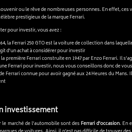
souvenir ou le rêve de nombreuses personnes. En effet, ces v
élèbre prestigieux de la marque Ferrari.
ter pour investir, vous avez :
964, la Ferrari 250 GTO est la voiture de collection dans laqu
git d’un achat à considérer pour investir
a première Ferrari construite en 1947 par Enzo Ferrari. Il s’
 une Ferrari pour investir, nous vous conseillons donc de vo
de Ferrari connue pour avoir gagné aux 24 Heures du Mans. Il 
ent
en investissement
ur le marché de l’automobile sont des
Ferrari d’occasion
. En 
rques de voitures. Ainsi, il n’est pas difficile de trouver des