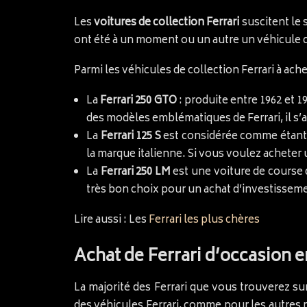
Les
voitures de collection Ferrari
suscitent le 
ont été à un moment ou un autre un véhicule c
Parmi les véhicules de collection Ferrari à ache
La
Ferrari 250 GTO
: produite entre 1962 et 1
des modèles emblématiques de Ferrari, il s’a
La
Ferrari 125 S
est considérée comme étant l
la marque italienne. Si vous voulez acheter
La
Ferrari 250 LM
est une voiture de course 
très bon choix pour un achat d’investissem
Lire aussi : Les
Ferrari les plus chères
Achat de Ferrari d’occasion 
La majorité des Ferrari que vous trouverez s
des véhicules Ferrari, comme pour les autres ma