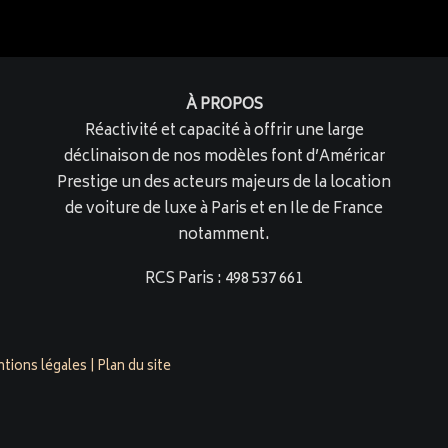
À PROPOS
Réactivité et capacité à offrir une large
déclinaison de nos modèles font d’Américar
Prestige un des acteurs majeurs de la location
de voiture de luxe à Paris et en Ile de France
notamment.
RCS Paris : 498 537 661
tions légales
|
Plan du site
restige.com est évalué 4,9/5 par 158 clients sur
Google Busine