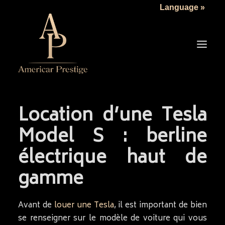
Language »
Location d’une Tesla
LA SOCIÉTÉ
Model S : berline
LES VÉHICULES
électrique haut de
TARIFS
gamme
SERVICES
ACTUALITÉS
Avant de
louer une Tesla
, il est important de bien
NOUS CONTACTER
se renseigner sur le modèle de voiture qui vous