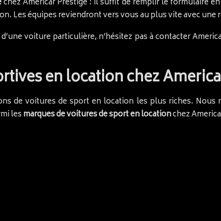
e
chez Americar Prestige : il suffit de remplir le formulaire en
tion. Les équipes reviendront vers vous au plus vite avec une 
 d’une voiture particulière, n’hésitez pas à contacter America
rtives en location chez America
ons de voitures de sport en location les plus riches. Nou
rmi les
marques de voitures de sport en location
chez Americar