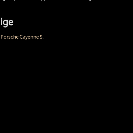
ige
e
Porsche Cayenne S
.