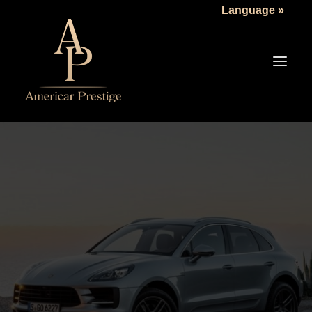
Language »
LA SOCIÉTÉ
LES VÉHICULES
TARIFS
SERVICES
ACTUALITÉS
NOUS CONTACTER