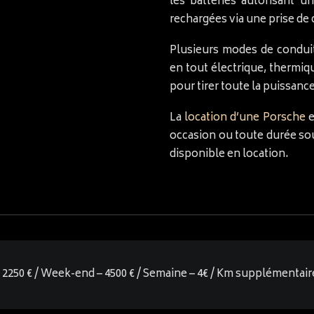
les batteries autorisant 
rechargées via une prise de
Plusieurs modes de condui
en tout électrique, thermiq
pour tirer toute la puissan
La
location d’une Porsche
e
occasion ou toute durée so
disponible en location.
r – 2250 € / Week-end – 4500 € / Semaine – 4€ / Km supplémentair