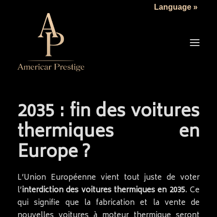
Language »
2035 : fin des voitures
LA SOCIÉTÉ
thermiques en
LES VÉHICULES
Europe ?
TARIFS
SERVICES
L’Union Européenne vient tout juste de voter
ACTUALITÉS
l’
interdiction des voitures thermiques en 2035
. Ce
NOUS CONTACTER
qui signifie que la fabrication et la vente de
nouvelles voitures à moteur thermique seront