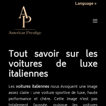
Language »
Tout savoir sur les
LA SOCIÉTÉ
voitures de luxe
LES VÉHICULES
italiennes
TARIFS
SERVICES
Les
voitures italiennes
nous évoquent une image
ACTUALITÉS
assez claire : une voiture sportive de luxe, haute
NOUS CONTACTER
performance et chère. Cette image n’est pas
totalement faussée, puisque les voitures