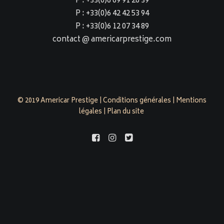
P : +33(0)6 69 91 26 39
P : +33(0)6 42 42 53 94
P : +33(0)6 12 07 34 89
contact @ americarprestige.com
© 2019 Americar Prestige |
Conditions générales
|
Mentions
légales
|
Plan du site
americarprestige.com est évalué 4,9/5 par 158 clients sur
Google Business Profile